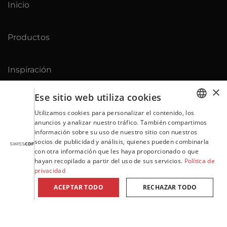
Inicio
Productos
Inspiración
×
Ese sitio web utiliza cookies
Download
Utilizamos cookies para personalizar el contenido, los
GERMAN
anuncios y analizar nuestro tráfico. También compartimos
información sobre su uso de nuestro sitio con nuestros
Contacto
ENGLISH
socios de publicidad y análisis, quienes pueden combinarla
con otra información que les haya proporcionado o que
FRENCH
hayan recopilado a partir del uso de sus servicios.
Política de
privacidad
ITALIAN
Condiciones de venta y entrega
ACEPTAR TODO
RECHAZAR TODO
PORTUGUESE
SPANISH
Aviso legal