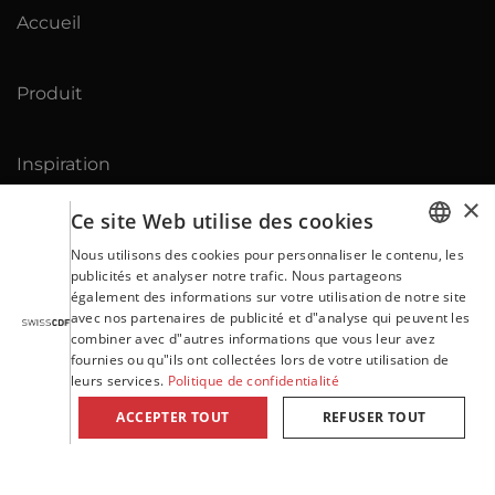
Accueil
Produit
Inspiration
×
Ce site Web utilise des cookies
Download
Nous utilisons des cookies pour personnaliser le contenu, les
GERMAN
publicités et analyser notre trafic. Nous partageons
également des informations sur votre utilisation de notre site
Contact
ENGLISH
avec nos partenaires de publicité et d"analyse qui peuvent les
combiner avec d"autres informations que vous leur avez
FRENCH
fournies ou qu"ils ont collectées lors de votre utilisation de
leurs services.
Politique de confidentialité
ITALIAN
Conditions Générales de Ventes (CGV)
ACCEPTER TOUT
REFUSER TOUT
PORTUGUESE
SPANISH
Mentions légales