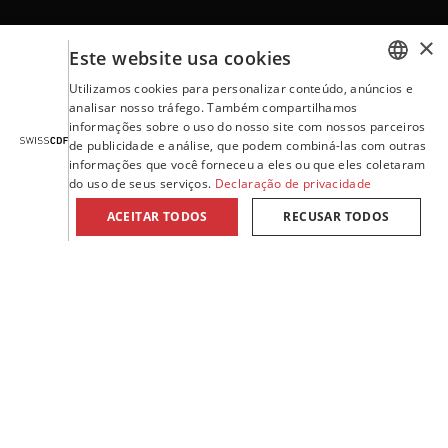
×
Contacto
Este website usa cookies
Utilizamos cookies para personalizar conteúdo, anúncios e
GERMAN
analisar nosso tráfego. Também compartilhamos
informações sobre o uso do nosso site com nossos parceiros
ENGLISH
Termos e Condições Gerais
de publicidade e análise, que podem combiná-las com outras
informações que você forneceu a eles ou que eles coletaram
FRENCH
do uso de seus serviços.
Declaração de privacidade
ITALIAN
Aviso legal
ACEITAR TODOS
RECUSAR TODOS
PORTUGUESE
Declaração de privacidade
SPANISH
Willisauerstrasse 37 | CH-6122 Menznau
Tel. +41 41 494 94 94